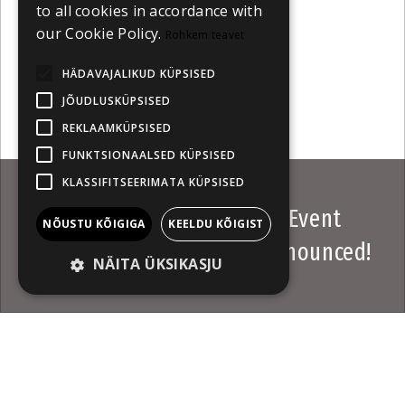
to all cookies in accordance with
our Cookie Policy.
Rohkem teavet
HÄDAVAJALIKUD KÜPSISED
JÕUDLUSKÜPSISED
REKLAAMKÜPSISED
FUNKTSIONAALSED KÜPSISED
KLASSIFITSEERIMATA KÜPSISED
Industry@Tallinn & Baltic Event
NÕUSTU KÕIGIGA
KEELDU KÕIGIST
2022 award winners are announced!
NÄITA ÜKSIKASJU